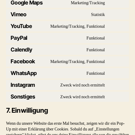
to
Google Maps
Marketing/Tracking
google-
Consent
service
fonts
to
Vimeo
Statistik
google-
Consent
service
recaptcha
to
YouTube
Marketing/Tracking, Funktional
google-
Consent
service
maps
to
PayPal
Funktional
vimeo
Consent
service
to
Calendly
Funktional
youtube
Consent
service
to
Facebook
Marketing/Tracking, Funktional
paypal
Consent
service
to
WhatsApp
Funktional
calendly
Consent
service
to
Instagram
Zweck wird noch ermittelt
facebook
Consent
service
to
Sonstiges
Zweck wird noch ermittelt
whatsapp
Consent
service
to
instagram
7. Einwilligung
service
sonstiges
Wenn du unsere Website das erste Mal besuchst, zeigen wir dir ein Pop-
Up mit einer Erklärung über Cookies. Sobald du auf „Einstellungen
speichern“ klickst, gibst du uns deine Einwilligung alle von dir gewählten